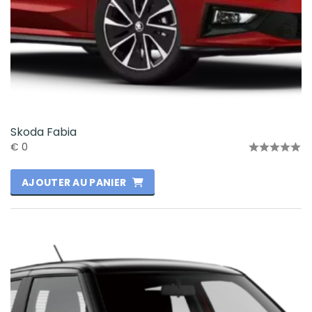
Skoda Fabia
€
0
Note
0
AJOUTER AU PANIER
sur
5