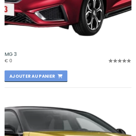
MG 3
€
0
Note
0
AJOUTER AU PANIER
sur
5