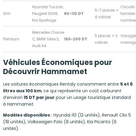
Hyundai Tucson,
Circuits
5-7 places +
SUV
Peugeot 3008,
80-110 DT
familles
4 valises
Kia Sportage
nombre
Mercedes Classe
5 places + 3
Voyages 
Premium
C, BMW Série 3,
150-200 DT
valises
mariag
Audi A4
Véhicules Économiques pour
Découvrir Hammamet
Les voitures économiques Rentaly consomment entre
5 et 6
litres aux 100 km
, ce qui représente un coût carburant
d’environ
15 DT par jour
pour un usage touristique standard
à Hammamet.
Modèles disponibles
: Hyundai i10 (12 unités), Renault Clio 5
(18 unités), Volkswagen Polo (8 unités), Kia Picanto (6
unités).