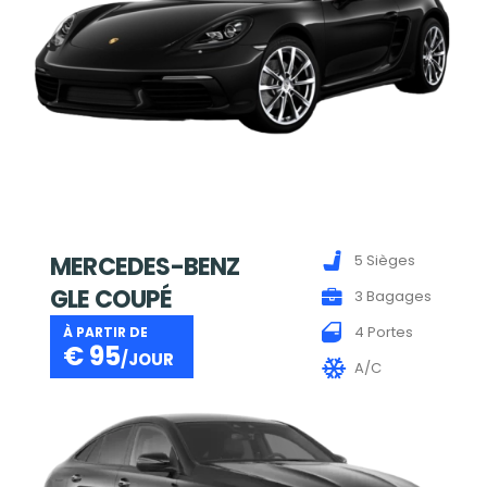
MERCEDES-BENZ
5 Sièges
GLE COUPÉ
3 Bagages
4 Portes
À PARTIR DE
€
95
/JOUR
A/C