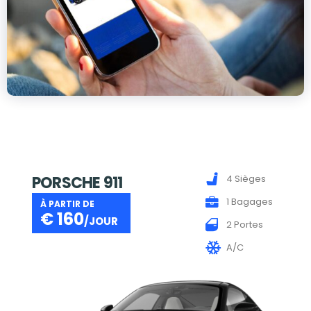
PORSCHE 911
4 Sièges
1 Bagages
À PARTIR DE
€
160
/JOUR
2 Portes
A/C