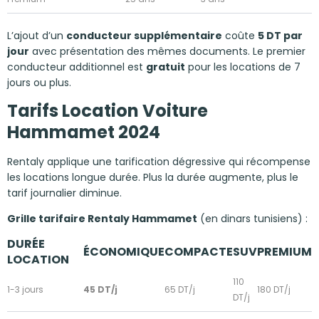
L’ajout d’un
conducteur supplémentaire
coûte
5 DT par
jour
avec présentation des mêmes documents. Le premier
conducteur additionnel est
gratuit
pour les locations de 7
jours ou plus.
Tarifs Location Voiture
Hammamet 2024
Rentaly applique une tarification dégressive qui récompense
les locations longue durée. Plus la durée augmente, plus le
tarif journalier diminue.
Grille tarifaire Rentaly Hammamet
(en dinars tunisiens) :
DURÉE
ÉCONOMIQUE
COMPACTE
SUV
PREMIUM
LOCATION
110
1-3 jours
45 DT/j
65 DT/j
180 DT/j
DT/j