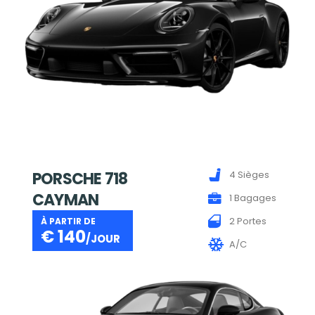
PORSCHE 718
4 Sièges
CAYMAN
1 Bagages
2 Portes
À PARTIR DE
€
140
/JOUR
A/C