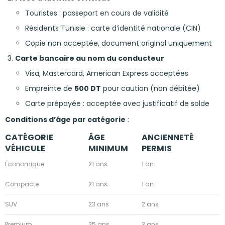
Touristes : passeport en cours de validité
Résidents Tunisie : carte d’identité nationale (CIN)
Copie non acceptée, document original uniquement
Carte bancaire au nom du conducteur
Visa, Mastercard, American Express acceptées
Empreinte de
500 DT
pour caution (non débitée)
Carte prépayée : acceptée avec justificatif de solde
Conditions d’âge par catégorie
:
CATÉGORIE
ÂGE
ANCIENNETÉ
VÉHICULE
MINIMUM
PERMIS
Économique
21 ans
1 an
Compacte
21 ans
1 an
SUV
23 ans
2 ans
Premium
25 ans
3 ans