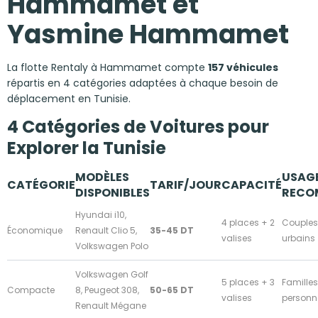
Hammamet et
Yasmine Hammamet
La flotte Rentaly à Hammamet compte
157 véhicules
répartis en 4 catégories adaptées à chaque besoin de
déplacement en Tunisie.
4 Catégories de Voitures pour
Explorer la Tunisie
MODÈLES
USAG
CATÉGORIE
TARIF/JOUR
CAPACITÉ
DISPONIBLES
RECO
Hyundai i10,
4 places + 2
Couples,
Économique
Renault Clio 5,
35-45 DT
valises
urbains
Volkswagen Polo
Volkswagen Golf
5 places + 3
Familles
Compacte
8, Peugeot 308,
50-65 DT
valises
personn
Renault Mégane