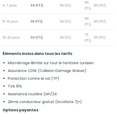
95
4-7 jours
40 DT/j
55 DT/j
160 DT/j
DT/j
85
8-14 jours
35 DT/j
50 DT/j
145 DT/j
DT/j
75
15-30 jours
30 DT/j
45 DT/j
130 DT/j
DT/j
Éléments inclus dans tous les tarifs
:
Kilométrage illimité sur tout le territoire tunisien
Assurance CDW (Collision Damage Waiver)
Protection contre le vol (TP)
TVA 19%
Assistance routière 24h/24
2ème conducteur gratuit (locations 7j+)
Options payantes
: