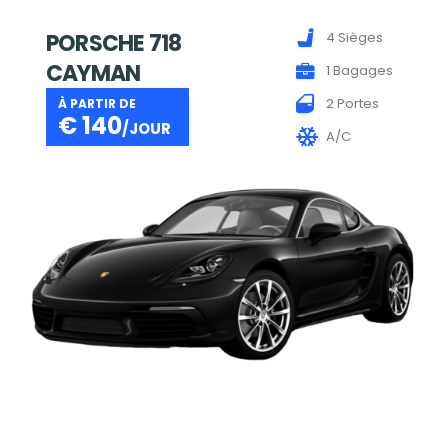
PORSCHE 718
4 Sièges
CAYMAN
1 Bagages
2 Portes
À PARTIR DE
€
140
/JOUR
A/C