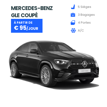
MERCEDES-BENZ
5 Sièges
GLE COUPÉ
3 Bagages
4 Portes
À PARTIR DE
€
95
/JOUR
A/C