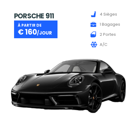
PORSCHE 911
4 Sièges
1 Bagages
À PARTIR DE
€
160
/JOUR
2 Portes
A/C