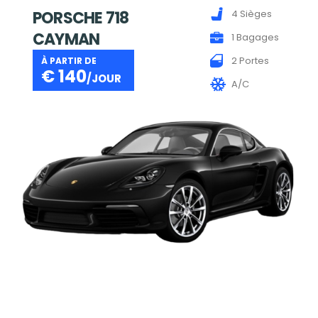
PORSCHE 718
4 Sièges
CAYMAN
1 Bagages
2 Portes
À PARTIR DE
€
140
/JOUR
A/C