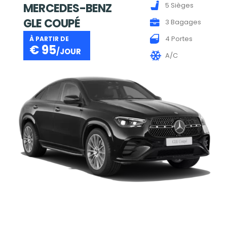
MERCEDES-BENZ
5 Sièges
GLE COUPÉ
3 Bagages
4 Portes
À PARTIR DE
€
95
/JOUR
A/C