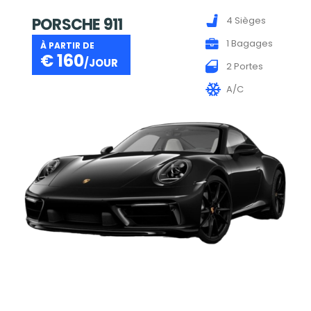
PORSCHE 911
4 Sièges
1 Bagages
À PARTIR DE
€
160
/JOUR
2 Portes
A/C